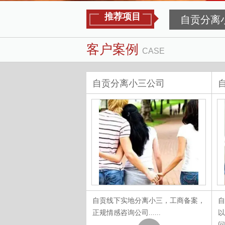
推荐项目
自贡分离
客户案例
CASE
退小三
自贡分离小三公司
退小三，承诺不成功不收一
自贡线下实地分离小三，工商备案，
自
收费......
正规情感咨询公司......
以
问