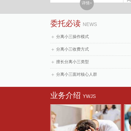
详情+
详情+
业
委托必读
NEWS
分离小三操作模式
分离小三收费方式
擅长分离小三类型
分离小三面对核心人群
业务介绍
YWJS