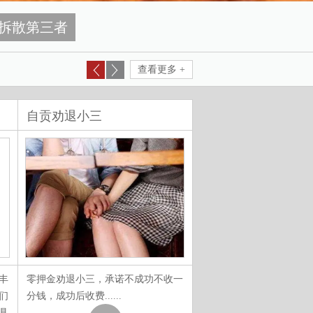
拆散第三者
查看更多 +
自贡劝退小三
自贡分离小三公司
丰
零押金劝退小三，承诺不成功不收一
自贡线下实地分离小三，
们
分钱，成功后收费......
正规情感咨询公司......
具